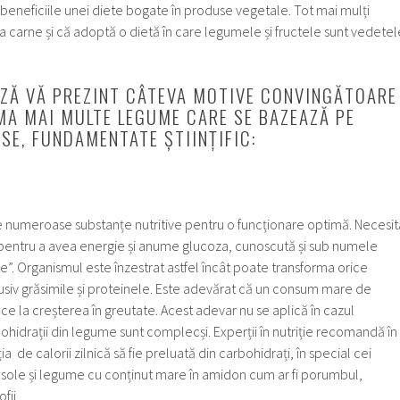
 beneficiile unei diete bogate în produse vegetale. Tot mai mulți
 carne și că adoptă o dietă în care legumele și fructele sunt vedetel
AZĂ VĂ PREZINT CÂTEVA MOTIVE CONVINGĂTOARE
A MAI MULTE LEGUME CARE SE BAZEAZĂ PE
SE, FUNDAMENTATE ȘTIINȚIFIC:
 numeroase substanțe nutritive pentru o funcționare optimă. Necesit
 pentru a avea energie și anume glucoza, cunoscută și sub numele
e”. Organismul este înzestrat astfel încât poate transforma orice
lusiv grăsimile și proteinele. Este adevărat că un consum mare de
ce la creșterea în greutate. Acest adevar nu se aplică în cazul
hidrații din legume sunt complecși. Experții în nutriție recomandă în
a de calorii zilnică să fie preluată din carbohidrați, în special cei
asole și legume cu conținut mare în amidon cum ar fi porumbul,
fii.