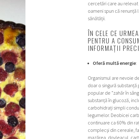
cercetări care au relevat
oameni spun că renunță la
sănătății.
ÎN CELE CE URME
PENTRU A CONSUM
INFORMAȚII PRECI
Oferă multă energie
:
Organismul are nevoie de
doar o singură substanță
popular de ”zahăr în sâng
substanță în glucoză, inc
carbohidrați simpli condu
legumelor. Deobicei carbo
continuare ca 60% din rați
complecși din cereale, f
mazărea, dovleacul, carto