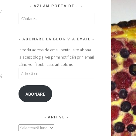
AZI AM POFTA DE…
e
Caută
după:
ABONARE LA BLOG VIA EMAIL
Introdu adresa de email pentru a te abona
la acest blog și vei primi notificări prin email
când vor fi publicate articole noi.
Adresă
ă
email
ABONARE
ARHIVE
Arhive