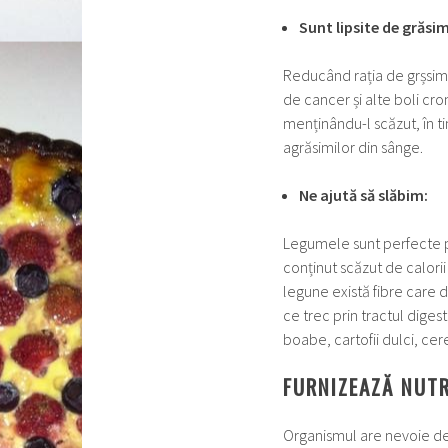
Sunt lipsite de grăsim
Reducând rația de grșsimi
de cancer și alte boli cro
menținându-l scăzut, în t
agrăsimilor din sânge.
Ne ajută să slăbim:
Legumele sunt perfecte pe
conținut scăzut de calorii
legune există fibre care 
ce trec prin tractul dige
boabe, cartofii dulci, cer
FURNIZEAZĂ NUTR
Organismul are nevoie de 