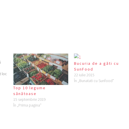
ă
Bucuria de a găti cu
SunFood
t loc
22 iulie 2015
În „Bunatati cu Sunfood”
Top 10 legume
elor
sănătoase
15 septembrie 2019
În „Prima pagina”