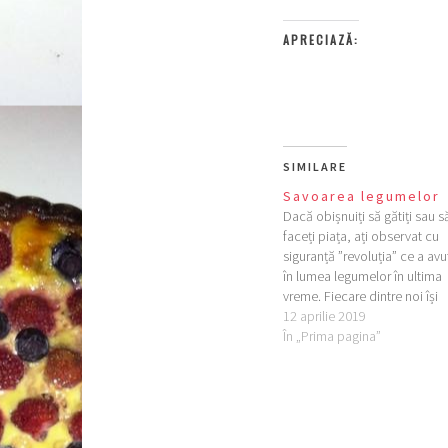
APRECIAZĂ:
SIMILARE
Savoarea legumelor
Dacă obișnuiți să gătiți sau s
faceți piața, ați observat cu
siguranță ”revoluția” ce a avu
în lumea legumelor în ultima
vreme. Fiecare dintre noi își
amintește de savoarea legum
12 aprilie 2019
de altă dată, de mirosul
În „Prima pagina”
inconfundabil de legume
proaspăt culese din grădină.
Niciodată până acum nu au
existat atâtea…