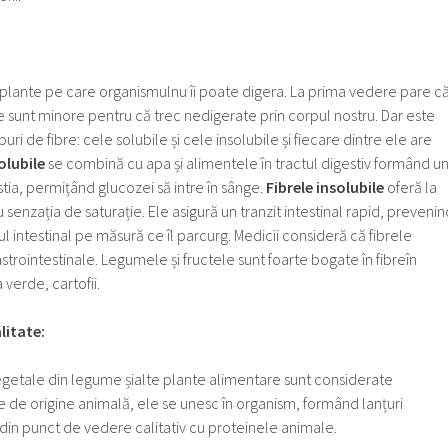
 plante pe care organismulnu îi poate digera. La prima vedere pare c
re sunt minore pentru că trec nedigerate prin corpul nostru. Dar este
ipuri de fibre: cele solubile și cele insolubile și fiecare dintre ele are
olubile
se combină cu apa și alimentele în tractul digestiv formând u
tia, permițând glucozei să intre în sânge.
Fibrele insolubile
oferă la
 senzația de saturație. Ele asigură un tranzit intestinal rapid, prevenin
tul intestinal pe măsură ce îl parcurg. Medicii consideră că fibrele
astrointestinale. Legumele și fructele sunt foarte bogate în fibreîn
verde, cartofii.
litate:
egetale din legume șialte plante alimentare sunt considerate
 de origine animală, ele se unesc în organism, formând lanțuri
din punct de vedere calitativ cu proteinele animale.