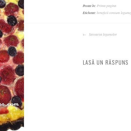
Postat în:
Prima pagina
Etichetat:
beneficii consum legume
NAVIGARE
Savoarea legumelor
ARTICOLE
LASĂ UN RĂSPUNS