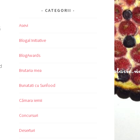
CATEGORII
Asevi
ă
Blogal Initiative
n
BlogAwards
d
Brutaria mea
Bunatati cu Sunfood
Cămara iernii
Concursuri
Deserturi