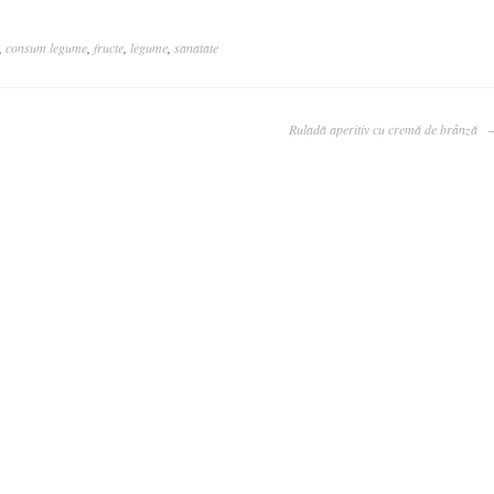
,
consum legume
,
fructe
,
legume
,
sanatate
Ruladă aperitiv cu cremă de brânză