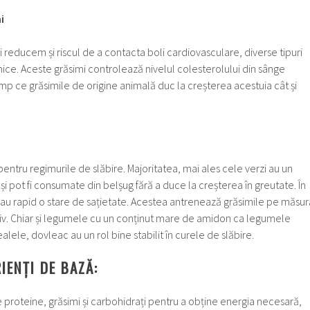
i
 reducem și riscul de a contacta boli cardiovasculare, diverse tipuri
nice. Aceste grăsimi controlează nivelul colesterolului din sânge
imp ce grăsimile de origine animală duc la creșterea acestuia cât și
ntru regimurile de slăbire. Majoritatea, mai ales cele verzi au un
 și pot fi consumate din belșug fără a duce la creșterea în greutate. În
dau rapid o stare de sațietate. Acestea antrenează grăsimile pe măsur
stiv. Chiar și legumele cu un conținut mare de amidon ca legumele
ealele, dovleac au un rol bine stabilit în curele de slăbire.
IENȚI DE BAZĂ:
proteine, grăsimi și carbohidrați pentru a obține energia necesară,