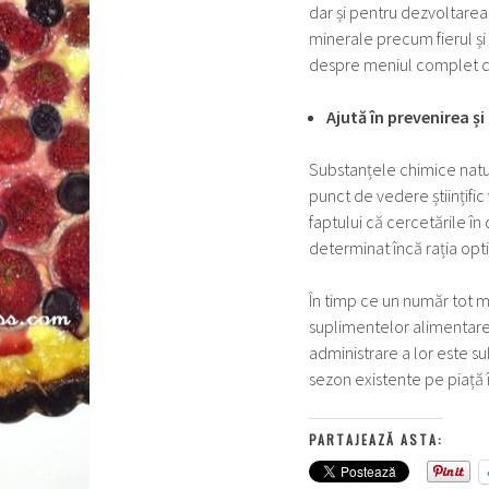
dar și pentru dezvoltarea
minerale precum fierul și
despre meniul complet de
Ajută în prevenirea ș
Substanțele chimice natur
punct de vedere științific
faptului că cercetările în
determinat încă rația op
În timp ce un număr tot 
suplimentelor alimentare
administrare a lor este 
sezon existente pe piață în
PARTAJEAZĂ ASTA: