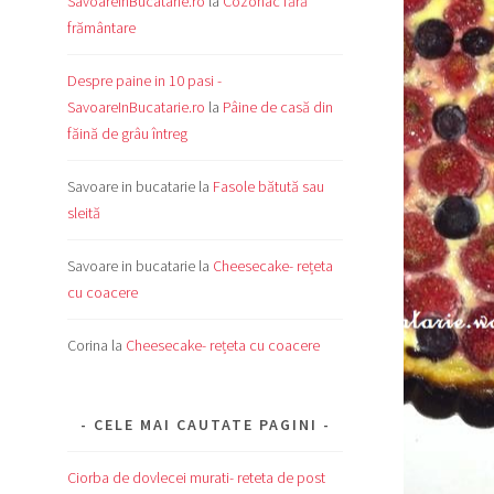
SavoareInBucatarie.ro
la
Cozonac fără
frământare
Despre paine in 10 pasi -
SavoareInBucatarie.ro
la
Pâine de casă din
făină de grâu întreg
Savoare in bucatarie
la
Fasole bătută sau
sleită
Savoare in bucatarie
la
Cheesecake- rețeta
cu coacere
Corina
la
Cheesecake- rețeta cu coacere
CELE MAI CAUTATE PAGINI
Ciorba de dovlecei murati- reteta de post