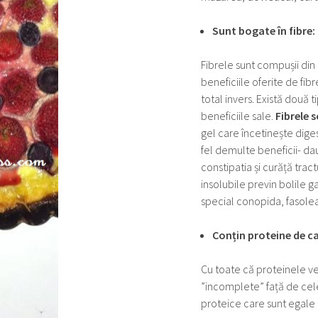
Sunt bogate în fibre:
Fibrele sunt compușii din
beneficiile oferite de fib
total invers. Există două t
beneficiile sale.
Fibrele s
gel care încetinește diges
fel demulte beneficii- dau
constipatia și curăță trac
insolubile previn bolile g
special conopida, fasolea 
Conțin proteine de ca
Cu toate că proteinele v
”incomplete” față de cele
proteice care sunt egale 