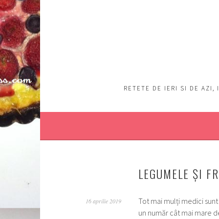
Sări
la
conţinut
RETETE DE IERI SI DE AZI
LEGUMELE ȘI F
Tot mai mulți medici sun
16 aprilie 2019
un număr cât mai mare de