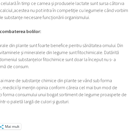
 celulară.În timp ce carnea și produsele lactate sunt sursa câtorva
 calciul,acestea nu pot intra în competiție cu legumele când vorbim
 substanțe necesare funcționării organismului.
i combaterea bolilor:
ale din plante sunt foarte benefice pentru sănătatea omului. Din
 vitaminele și mineralele din legume sunt fitochimicale. Datărită
 domeniul substanțelor fitochimice sunt doar la început nu s- a
timă de consum.
mai mare de substanțe chimice din plante se vând sub forma
, medicii își mențin opinia conform căreia cel mai bun mod de
sub forma consumului unui bogat sortiment de legume proaspete de
tr-o paletă largă de culori și gusturi.
Mai mult