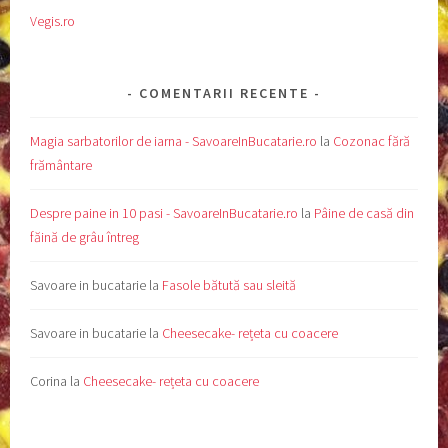
Vegis.ro
COMENTARII RECENTE
Magia sarbatorilor de iarna - SavoareInBucatarie.ro
la
Cozonac fără
frământare
Despre paine in 10 pasi - SavoareInBucatarie.ro
la
Pâine de casă din
făină de grâu întreg
Savoare in bucatarie
la
Fasole bătută sau sleită
Savoare in bucatarie
la
Cheesecake- rețeta cu coacere
Corina
la
Cheesecake- rețeta cu coacere