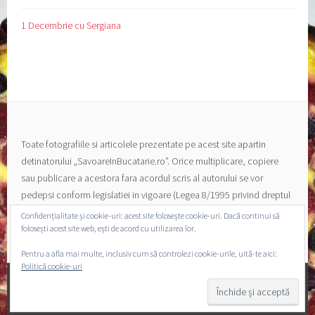
1 Decembrie cu Sergiana
Toate fotografiile si articolele prezentate pe acest site apartin
detinatorului „SavoareInBucatarie.ro”. Orice multiplicare, copiere
sau publicare a acestora fara acordul scris al autorului se vor
pedepsi conform legislatiei in vigoare (Legea 8/1995 privind dreptul
de autor si a drepturilor conexe).
Confidențialitate și cookie-uri: acest site folosește cookie-uri. Dacă continui să
folosești acest site web, ești de acord cu utilizarea lor.
Pentru a afla mai multe, inclusiv cum să controlezi cookie-urile, uită-te aici:
Politică cookie-uri
PROPULSAT CU MÂNDRIE DE WORDPRESS
|
TEMA: SELA
DE
WORDPRESS.COM
.