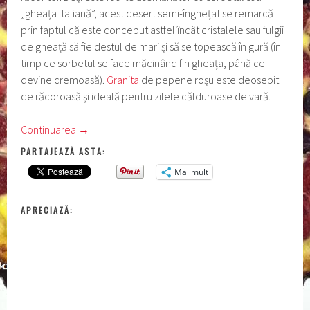
„gheața italiană”, acest desert semi-înghețat se remarcă
prin faptul că este conceput astfel încât cristalele sau fulgii
de gheață să fie destul de mari și să se topească în gură (în
timp ce sorbetul se face măcinând fin gheața, până ce
devine cremoasă).
Granita
de pepene roșu este deosebit
de răcoroasă și ideală pentru zilele călduroase de vară.
Continuarea
→
PARTAJEAZĂ ASTA:
Mai mult
APRECIAZĂ: