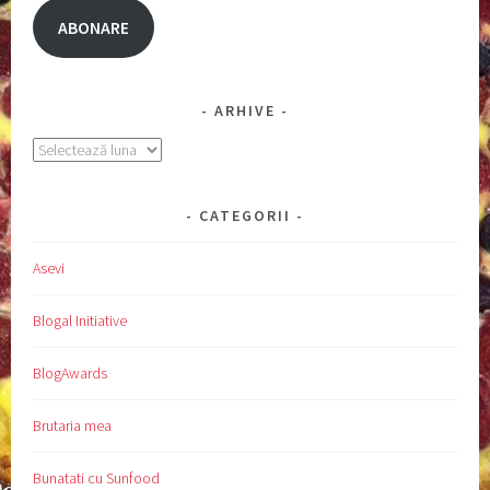
ABONARE
ARHIVE
Arhive
CATEGORII
Asevi
Blogal Initiative
BlogAwards
Brutaria mea
Bunatati cu Sunfood