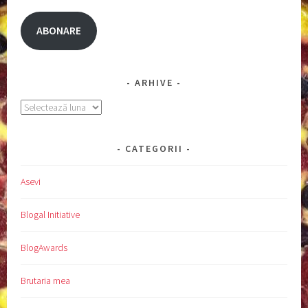
ABONARE
ARHIVE
Arhive
CATEGORII
Asevi
Blogal Initiative
BlogAwards
Brutaria mea