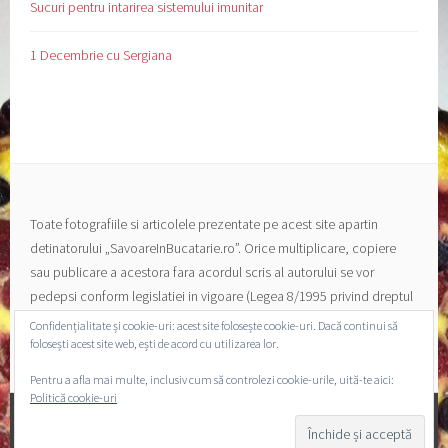
Sucuri pentru intarirea sistemului imunitar
1 Decembrie cu Sergiana
Toate fotografiile si articolele prezentate pe acest site apartin
detinatorului „SavoareInBucatarie.ro”. Orice multiplicare, copiere
sau publicare a acestora fara acordul scris al autorului se vor
pedepsi conform legislatiei in vigoare (Legea 8/1995 privind dreptul
de autor si a drepturilor conexe).
Confidențialitate și cookie-uri: acest site folosește cookie-uri. Dacă continui să
folosești acest site web, ești de acord cu utilizarea lor.
Pentru a afla mai multe, inclusiv cum să controlezi cookie-urile, uită-te aici:
Politică cookie-uri
PROPULSAT CU MÂNDRIE DE WORDPRESS
|
TEMA: SELA
DE
WORDPRESS.COM
.