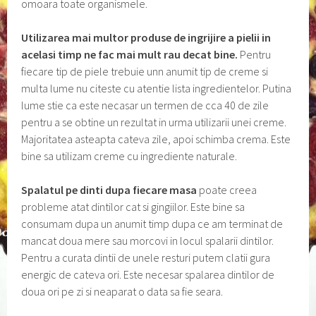
omoara toate organismele.
Utilizarea mai multor produse de ingrijire a pielii in
acelasi timp ne fac mai mult rau decat bine.
Pentru
fiecare tip de piele trebuie unn anumit tip de creme si
multa lume nu citeste cu atentie lista ingredientelor. Putina
lume stie ca este necasar un termen de cca 40 de zile
pentru a se obtine un rezultat in urma utilizarii unei creme.
Majoritatea asteapta cateva zile, apoi schimba crema. Este
bine sa utilizam creme cu ingrediente naturale.
Spalatul pe dinti dupa fiecare masa
poate creea
probleme atat dintilor cat si gingiilor. Este bine sa
consumam dupa un anumit timp dupa ce am terminat de
mancat doua mere sau morcovi in locul spalarii dintilor.
Pentru a curata dintii de unele resturi putem clatii gura
energic de cateva ori. Este necesar spalarea dintilor de
doua ori pe zi si neaparat o data sa fie seara.