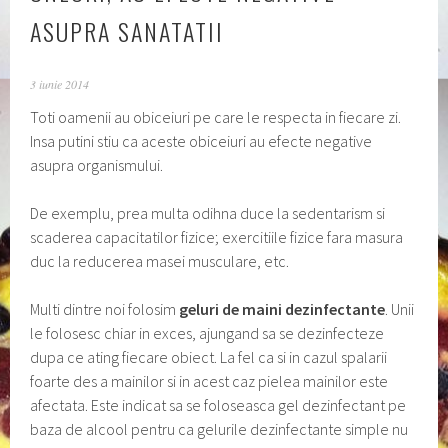
ASUPRA SANATATII
3 iunie 2014
Toti oamenii au obiceiuri pe care le respecta in fiecare zi.
Insa putini stiu ca aceste obiceiuri au efecte negative
asupra organismului.
De exemplu, prea multa odihna duce la sedentarism si
scaderea capacitatilor fizice; exercitiile fizice fara masura
duc la reducerea masei musculare, etc.
Multi dintre noi folosim
geluri de maini dezinfectante
. Unii
le folosesc chiar in exces, ajungand sa se dezinfecteze
dupa ce ating fiecare obiect. La fel ca si in cazul spalarii
foarte des a mainilor si in acest caz pielea mainilor este
afectata. Este indicat sa se foloseasca gel dezinfectant pe
baza de alcool pentru ca gelurile dezinfectante simple nu