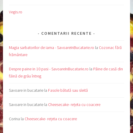
Vegis.ro
COMENTARII RECENTE
Magia sarbatorilor de iarna - SavoareInBucatarie.ro
la
Cozonac fără
frământare
Despre paine in 10 pasi - SavoareInBucatarie.ro
la
Pâine de casă din
făină de grâu întreg
Savoare in bucatarie
la
Fasole bătută sau sleită
Savoare in bucatarie
la
Cheesecake- rețeta cu coacere
Corina
la
Cheesecake- rețeta cu coacere