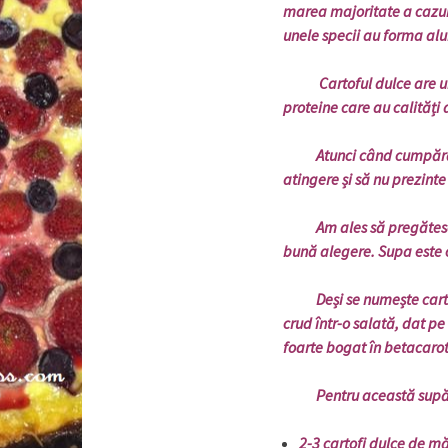
marea majoritate a cazuri
unele specii au forma alu
Cartoful dulce are un co
proteine care au calități
Atunci când cumpărăm car
atingere și să nu prezinte 
Am ales să pregătesc pe
bună alegere. Supa este 
Deși se numește cartof 
crud într-o salată, dat p
foarte bogat în betacaro
Pentru această supă av
2-3 cartofi dulce de 