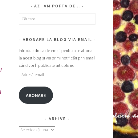
AZI AM POFTA DE…
Caută
după:
ABONARE LA BLOG VIA EMAIL
Introdu adresa de email pentru a te abona
la acest blog și vei primi notificări prin email
când vor fi publicate articole noi.
i
Adresă
email
ă
ABONARE
ARHIVE
Arhive