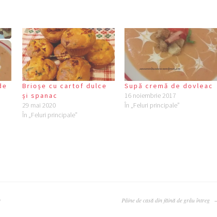
de
Brioșe cu cartof dulce
Supă cremă de dovleac
și spanac
16 noiembrie 2017
29 mai 2020
În „Feluri principale”
În „Feluri principale”
e
Pâine de casă din făină de grâu întreg