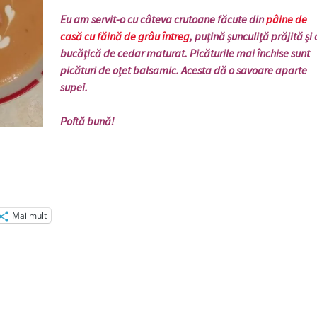
Eu am servit-o cu câteva crutoane făcute din
pâine de
casă cu făină de grâu întreg
, puțină șunculiță prăjită și 
bucățică de cedar maturat. Picăturile mai închise sunt
picături de oțet balsamic. Acesta dă o savoare aparte
supei.
Poftă bună!
Mai mult