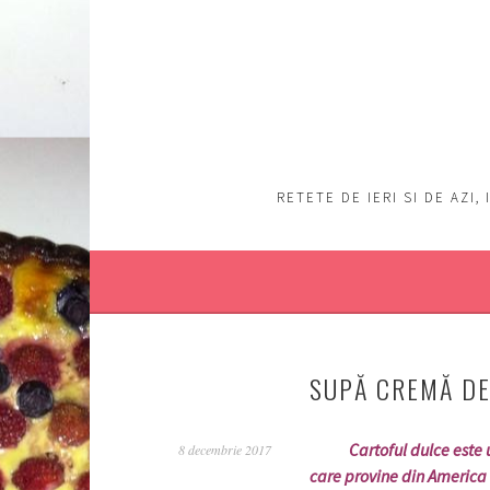
Sări
la
conţinut
RETETE DE IERI SI DE AZI
SUPĂ CREMĂ DE
Cartoful dulce este una
8 decembrie 2017
care provine din America 