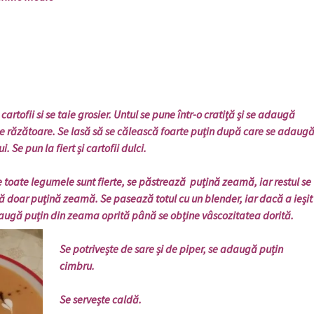
ofii si se taie grosier. Untul se pune într-o cratiță și se adaugă
e răzătoare. Se lasă să se călească foarte puțin după care se adaug
 Se pun la fiert și cartofii dulci.
te legumele sunt fierte, se păstrează puțină zeamă, iar restul se
ță doar puțină zeamă. Se pasează totul cu un blender, iar dacă a ieșit
ugă puțin din zeama oprită până se obține vâscozitatea dorită.
Se potrivește de sare și de piper, se adaugă puțin
cimbru.
Se servește caldă.