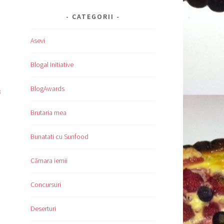
CATEGORII
Asevi
Blogal Initiative
BlogAwards
ă
Brutaria mea
Bunatati cu Sunfood
Cămara iernii
Concursuri
Deserturi