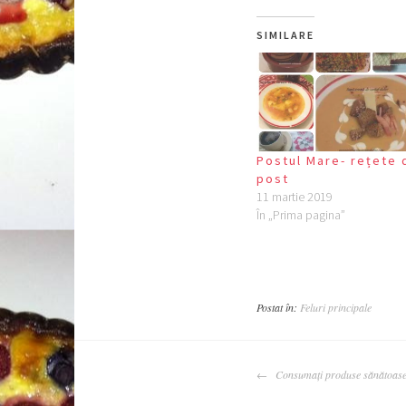
SIMILARE
Postul Mare- rețete 
post
11 martie 2019
În „Prima pagina”
Postat în:
Feluri principale
NAVIGARE
Consumați produse sănătoas
ARTICOLE