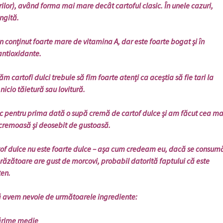
lor), având forma mai mare decât cartoful clasic. În unele cazuri,
ngită.
nținut foarte mare de vitamina A, dar este foarte bogat și în
 antioxidante.
tofi dulci trebuie să fim foarte atenți ca aceștia să fie tari la
nicio tăietură sau lovitură.
ntru prima dată o supă cremă de cartof dulce și am făcut cea ma
cremoasă și deosebit de gustoasă.
dulce nu este foarte dulce – așa cum credeam eu, dacă se consum
e răzătoare are gust de morcovi, probabil datorită faptului că este
ten.
em nevoie de următoarele ingrediente:
mărime medie