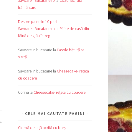
SavoareInBucatarie.ro
la
Cozonac fără
frământare
Despre paine in 10 pasi -
SavoareInBucatarie.ro
la
Pâine de casă din
făină de grâu întreg
Savoare in bucatarie
la
Fasole bătută sau
sleită
Savoare in bucatarie
la
Cheesecake- rețeta
cu coacere
Corina
la
Cheesecake- rețeta cu coacere
CELE MAI CAUTATE PAGINI
Ciorbă de rață acrită cu borș