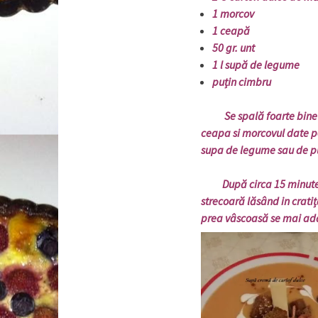
1 morcov
1 ceapă
50 gr. unt
1 l supă de legume
puțin cimbru
Se spală foarte bine cart
ceapa si morcovul date p
supa de legume sau de pui.
După circa 15 minute toa
strecoară lăsând in crati
prea vâscoasă se mai ada