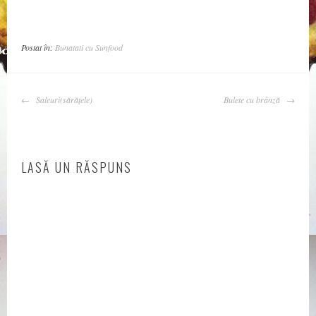
Postat în:
Bunatati cu Sunfood
NAVIGARE
Saleuri(sărățele)
Bulete cu brânză
ARTICOLE
LASĂ UN RĂSPUNS