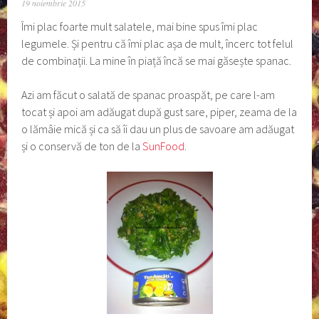
19 noiembrie 2015
Îmi plac foarte mult salatele, mai bine spus îmi plac
legumele. Și pentru că îmi plac așa de mult, încerc tot felul
de combinații. La mine în piață încă se mai găsește spanac.
Azi am făcut o salată de spanac proaspăt, pe care l-am
tocat și apoi am adăugat după gust sare, piper, zeama de la
o lămâie mică și ca să îi dau un plus de savoare am adăugat
și o conservă de ton de la
SunFood
.