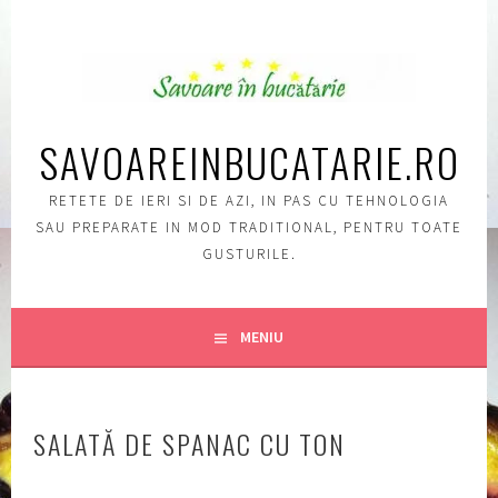
Sări
la
conţinut
SAVOAREINBUCATARIE.RO
RETETE DE IERI SI DE AZI, IN PAS CU TEHNOLOGIA
SAU PREPARATE IN MOD TRADITIONAL, PENTRU TOATE
GUSTURILE.
MENIU
SALATĂ DE SPANAC CU TON