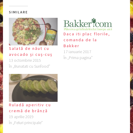
SIMILARE
Daca iti plac florile,
comanda de la
Bakker
Salată de năut cu
17 ianuarie 2017
avocado și cuș-cuș
În „Prima pagina”
13 octombrie 2015
În „Bunatati cu Sunfood”
Ruladă aperitiv cu
cremă de brânză
19 aprilie 2019
În „Feluri principale”