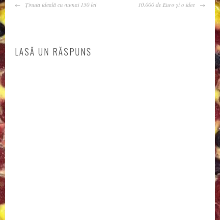
NAVIGARE
Ținuta ideală cu numai 150 lei
10.000 de Euro și o idee
ARTICOLE
LASĂ UN RĂSPUNS