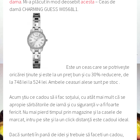
dama
. Mi-a plăcut în mod deosebit
acesta
– Ceas de
damă CHARMING GUESS W0568L1.
Este un ceas care se potrivește
oricărei ținute și este la un preț bun și cu 30% reducere, de
la 748 lei la 524 lei. Ambele ceasuri alese sunt pe stoc .
Acum știu ce cadou să ii fac soțului, cu atât mai mult că se
apropie sărbătorile de iarnă și cu siguranță v-a fi foarte
fericit. Nu mai pierd timpul prin magazine și la casele de
marcat, intru pe site și la un click distanță este cadoul ideal.
Dacă sunteti în pană de idei și trebuie să faceti un cadou,