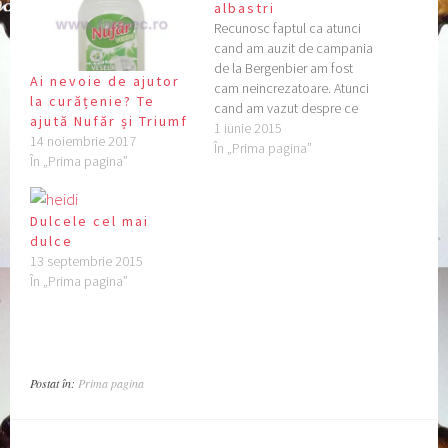
albastri
Recunosc faptul ca atunci
cand am auzit de campania
de la Bergenbier am fost
Ai nevoie de ajutor
cam neincrezatoare. Atunci
la curățenie? Te
cand am vazut despre ce
ajută Nufăr și Triumf
este vorba si in ce constau
1 iunie 2015
14 noiembrie 2017
produsele de testare, m-am
În „Prima pagina”
În „Prima pagina”
gandit ca “a mai aparut o
bere cu nu stiu ce aroma
artificiala, aroma care nu are
Dulcele cel mai
nici…
dulce
13 septembrie 2015
În „Prima pagina”
Postat în:
Prima pagina