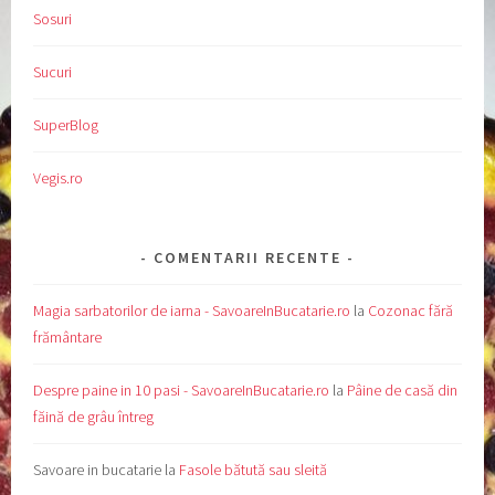
Sosuri
Sucuri
SuperBlog
Vegis.ro
COMENTARII RECENTE
Magia sarbatorilor de iarna - SavoareInBucatarie.ro
la
Cozonac fără
frământare
Despre paine in 10 pasi - SavoareInBucatarie.ro
la
Pâine de casă din
făină de grâu întreg
Savoare in bucatarie
la
Fasole bătută sau sleită