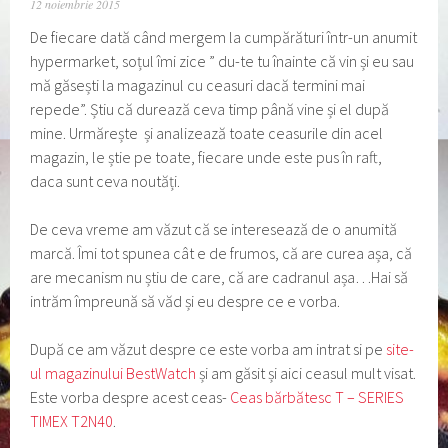
12 noiembrie 2015
De fiecare dată când mergem la cumpărături într-un anumit
hypermarket, soțul îmi zice ” du-te tu înainte că vin și eu sau
mă găsești la magazinul cu ceasuri dacă termini mai
repede”. Știu că durează ceva timp până vine și el după
mine. Urmărește și analizează toate ceasurile din acel
magazin, le știe pe toate, fiecare unde este pus în raft,
daca sunt ceva noutăți.
De ceva vreme am văzut că se interesează de o anumită
marcă. Îmi tot spunea cât e de frumos, că are curea așa, că
are mecanism nu știu de care, că are cadranul așa…Hai să
intrăm împreună să văd și eu despre ce e vorba.
După ce am văzut despre ce este vorba am intrat si pe
site-
ul magazinului BestWatch
și am găsit și aici ceasul mult visat.
Este vorba despre acest ceas-
Ceas bărbătesc T – SERIES
TIMEX T2N40
.