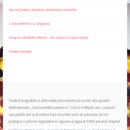
Sucuri pentru intarirea sistemului imunitar
1 Decembrie cu Sergiana
Despre sănătate intimă... de vorbă cu specialiştii
Vinete murate
Toate fotografiile si articolele prezentate pe acest site apartin
detinatorului „SavoareInBucatarie.ro”. Orice multiplicare, copiere
sau publicare a acestora fara acordul scris al autorului se vor
pedepsi conform legislatiei in vigoare (Legea 8/1995 privind dreptul
de autor si a drepturilor conexe).
Confidențialitate și cookie-uri: acest site folosește cookie-uri. Dacă continui să