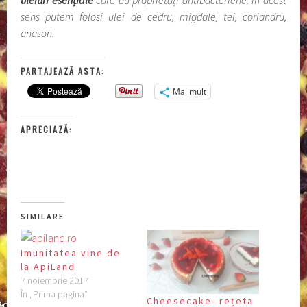
uleiuri esențiale
care au proprietăți antibacteriene. În acest
sens putem folosi ulei de cedru, migdale, tei, coriandru,
anason.
PARTAJEAZĂ ASTA:
Mai mult
APRECIAZĂ:
SIMILARE
Imunitatea vine de
la ApiLand
7 noiembrie 2017
În „Prima pagina”
Cheesecake- rețeta