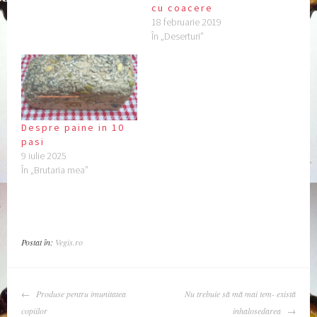
cu coacere
18 februarie 2019
În „Deserturi”
Despre paine in 10
pasi
9 iulie 2025
În „Brutaria mea”
Postat în:
Vegis.ro
NAVIGARE
Produse pentru imunitatea
Nu trebuie să mă mai tem- există
ARTICOLE
copiilor
inhalosedarea