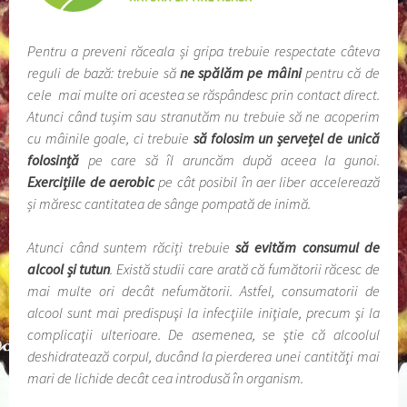
Pentru a preveni răceala și gripa trebuie respectate câteva
reguli de bază: trebuie să
ne spălăm pe mâini
pentru că de
cele mai multe ori acestea se răspândesc prin contact direct.
Atunci când tușim sau stranutăm nu trebuie să ne acoperim
cu mâinile goale, ci trebuie
să folosim un șervețel de unică
folosință
pe care să îl aruncăm după aceea la gunoi.
Exercițiile de aerobic
pe cât posibil în aer liber accelerează
și măresc cantitatea de sânge pompată de inimă.
Atunci când suntem răciți trebuie
să evităm consumul de
alcool și tutun
. Există studii care arată că fumătorii răcesc de
mai multe ori decât nefumătorii. Astfel, consumatorii de
alcool sunt mai predispuşi la infecţiile iniţiale, precum şi la
complicaţii ulterioare. De asemenea, se ştie că alcoolul
deshidratează corpul, ducând la pierderea unei cantităţi mai
mari de lichide decât cea introdusă în organism.