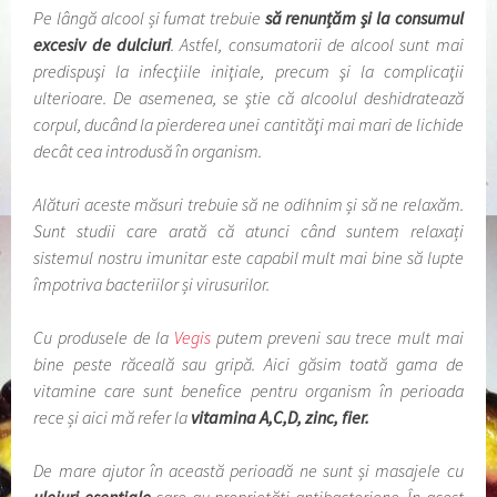
Pe lângă alcool și fumat trebuie
să renunțăm și la consumul
excesiv de dulciuri
. Astfel, consumatorii de alcool sunt mai
predispuşi la infecţiile iniţiale, precum şi la complicaţii
ulterioare. De asemenea, se ştie că alcoolul deshidratează
corpul, ducând la pierderea unei cantităţi mai mari de lichide
decât cea introdusă în organism.
Alături aceste măsuri trebuie să ne odihnim și să ne relaxăm.
Sunt studii care arată că atunci când suntem relaxați
sistemul nostru imunitar este capabil mult mai bine să lupte
împotriva bacteriilor și virusurilor.
Cu produsele de la
Vegis
putem preveni sau trece mult mai
bine peste răceală sau gripă. Aici găsim toată gama de
vitamine care sunt benefice pentru organism în perioada
rece și aici mă refer la
vitamina A,C,D, zinc, fier.
De mare ajutor în această perioadă ne sunt și masajele cu