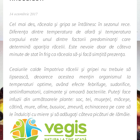
14 octombrie 2017
Cel mai des, răceala și gripa se întâlnesc în sezonul rece.
Diferența dintre temperatura de afară și temperatura
corpului este unul dintre factorii predominanți care
determină apariția răcelii. Este nevoie doar de câteva
minute de stat în frig ca răceala să-și facă simțită prezența.
Ceaiurile calde împotriva răcelii și gripei nu trebuie să
lipsească, deoarece acestea mențin organismul la
temperaturi optime, având efecte febrifuge, sudorifice,
antiinflamatorii, calmante și omoară bacteriile. Puteți face
infuzii din următoarele plante: soc, tei, mușețel, măceșe,
cătină, mure, afine, busuioc, zmeură, echinaceea pe care să
le îndulciți cu miere și să adăugați câteva picături de lămâie.