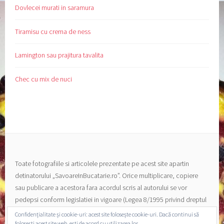
Dovlecei murati in saramura
Tiramisu cu crema de ness
Lamington sau prajitura tavalita
Chec cu mix de nuci
Toate fotografiile si articolele prezentate pe acest site apartin
detinatorului „SavoareInBucatarie.ro”. Orice multiplicare, copiere
sau publicare a acestora fara acordul scris al autorului se vor
pedepsi conform legislatiei in vigoare (Legea 8/1995 privind dreptul
de autor si a drepturilor conexe).
Confidențialitate și cookie-uri: acest site folosește cookie-uri. Dacă continui să
folosești acest site web, ești de acord cu utilizarea lor.