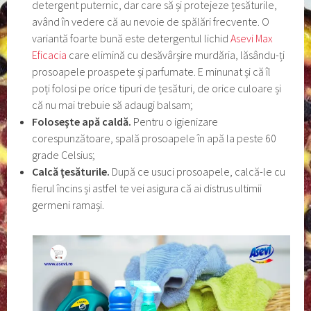
detergent puternic, dar care să și protejeze țesăturile,
având în vedere că au nevoie de spălări frecvente. O
variantă foarte bună este detergentul lichid
Asevi Max
Eficacia
care elimină cu desăvârșire murdăria, lăsându-ți
prosoapele proaspete și parfumate. E minunat și că îl
poți folosi pe orice tipuri de țesături, de orice culoare și
că nu mai trebuie să adaugi balsam;
Folose
ş
te ap
ă
cald
ă
.
Pentru o igienizare
corespunzătoare, spală prosoapele în apă la peste 60
grade Celsius;
Calc
ă
ţ
es
ă
turile.
După ce usuci prosoapele, calcă-le cu
fierul încins și astfel te vei asigura că ai distrus ultimii
germeni ramași.