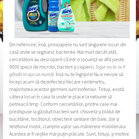
Din nefericire, însă, prosoapele nu sunt singurele locuri din
casă unde se regăsesc bacteriile. Mai mult decât atât,
cercetătorii au descoperit că într-o locuință se află peste
9000 specii de microbi, bacterii și ciuperci.
Sigur nu te-ai fi
gândit la așa un număr.
Însă nu te îngrijora! Nu e nevoie să
începi acum să dezinfectezi fiecare centimetru,
majoritatea acestor germeni sunt inofensivi. Totuși, există
câteva locuri în casa ta unde le place la nebunie să
petreacă timp. Conform cercetărilor, printre cele mai
predispuse la găzduit bacterii sunt: chiuveta și blatul de
bucătărie, tocătorul, obiectele sanitare din baie, dar și
telefonul mobil, clanțele ușilor sau mânerele mobilierului.
Acestea ar fi veștile mai puțin plăcute. Sunt, totuși, și motive