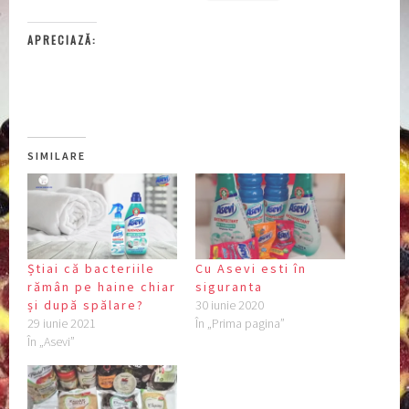
APRECIAZĂ:
SIMILARE
Știai că bacteriile
Cu Asevi esti în
rămân pe haine chiar
siguranta
și după spălare?
30 iunie 2020
29 iunie 2021
În „Prima pagina”
În „Asevi”