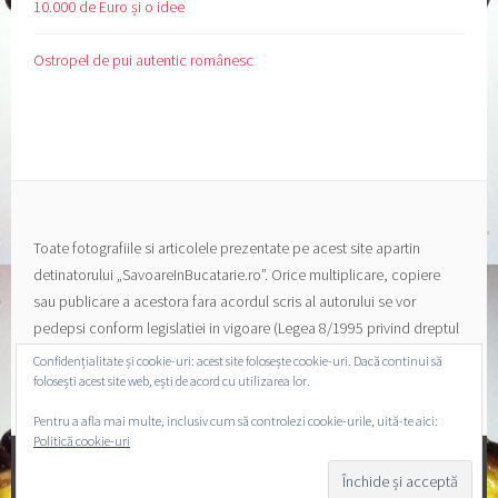
10.000 de Euro și o idee
Ostropel de pui autentic românesc
Toate fotografiile si articolele prezentate pe acest site apartin
detinatorului „SavoareInBucatarie.ro”. Orice multiplicare, copiere
sau publicare a acestora fara acordul scris al autorului se vor
pedepsi conform legislatiei in vigoare (Legea 8/1995 privind dreptul
de autor si a drepturilor conexe).
Confidențialitate și cookie-uri: acest site folosește cookie-uri. Dacă continui să
folosești acest site web, ești de acord cu utilizarea lor.
Pentru a afla mai multe, inclusiv cum să controlezi cookie-urile, uită-te aici:
Politică cookie-uri
PROPULSAT CU MÂNDRIE DE WORDPRESS
|
TEMA: SELA
DE
WORDPRESS.COM
.