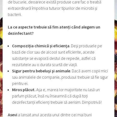
de bucurie, deoarece există produse care fac o treabă
extraordinară împotriva tuturor tipurilor de microbi și
bacterii.
La ce aspecte trebuie să fim atenți când alegem un
dezinfectant?
Compoziția chimic
ă
și eficien
ţ
a
. Deşi produsele pe
bază de clor sau de alcool sunt eficiente, aceste
substanțe se evaporă destul de repede, astfel că
rezultatele au o durata scurtă de viață.
Sigur pentru bebelu
ş
i
ş
i animale
. Dacă avem copii mici
sau animalele de companie, produsul trebuie să fie sigur
pentru ei.
Miros pl
ă
cut.
Așa e, marea lor majoritate nu lasă un
parfum plăcut, însă nu înseamnă că după toți
dezinfectanții eficienți trebuie să aerisim. Dimpotrivă!
Asevi
a lansat anul acesta unul dintre cei mai buni