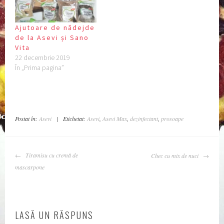
Ajutoare de nădejde
de la Asevi și Sano
Vita
22 decembrie 2019
În „Prima pagina”
Postat în:
Asevi
|
Etichetat:
Asevi
,
Asevi Max
,
dezinfectant
,
prosoape
NAVIGARE
Tiramisu cu cremă de
Chec cu mix de nuci
ARTICOLE
mascarpone
LASĂ UN RĂSPUNS