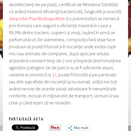
dezinfectanţi de pe piață, certificat de Ministerul Sănătății
că având maximă eficienţă bactericidă, fungicidă și virucidă.
Gerpostar Plus Multisuprafeţe
(cu pulverizator) se remarcă
prin formula care asigură o eficienţă maximă în cazul a
99,9% dintre bacterii, ciuperci și viruși, lașând în urmă un
parfum plăcut. De asemenea, compoziția fară leșie face
produsul să poată fi folosit și în locuințe unde exista copii
mici sau animale de companie, după aplicare soluția
acționând constant timp de 2 ore și împiedicând înmulțirea
agenților patogeni. Iar de parcă nu ar fi suficiente atuuri,
varianta economică la
1 L
poate fi folosită și pe pardoseli
sau alte suprafețe din locuință (și nu numai), astăzi noi toți
având nevoie de aceste soluții salvatoare în nenumărate
contexte, inclusiv în mijloacele de transport, la muncă sau
chiar și când ieșim să ne relaxăm.
PARTAJEAZĂ ASTA:
Mai mult