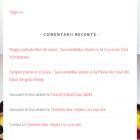
Vegis.ro
COMENTARII RECENTE
Magia sarbatorilor de iarna - SavoareInBucatarie.ro
la
Cozonac fără
frământare
Despre paine in 10 pasi - SavoareInBucatarie.ro
la
Pâine de casă din
făină de grâu întreg
Savoare in bucatarie
la
Fasole bătută sau sleită
Savoare in bucatarie
la
Cheesecake- rețeta cu coacere
Corina
la
Cheesecake- rețeta cu coacere