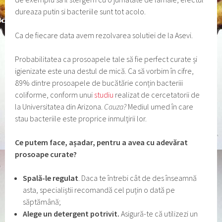
dureaza putin si bacteriile sunt tot acolo.
Ca de fiecare data avem rezolvarea solutiei de la Asevi.
Probabilitatea ca prosoapele tale să fie perfect curate și
igienizate este una destul de mică. Ca să vorbim în cifre,
89% dintre prosoapele de bucătărie conțin bacteriii
coliforme, conform unui
studiu
realizat de cercetatorii de
la Universitatea din Arizona.
Cauza?
Mediul umed în care
stau bacteriile este proprice inmulţirii lor.
Ce putem face, așadar, pentru a avea cu adevărat
prosoape curate?
Spal
ă
-le regulat
. Daca te întrebi cât de des înseamnă
asta, specialiștii recomandă cel puțin o dată pe
săptămână;
Alege un detergent potrivit.
Asigură-te că utilizezi un