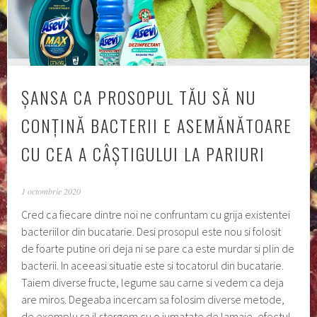
ȘANSA CA PROSOPUL TĂU SĂ NU
CONȚINĂ BACTERII E ASEMĂNĂTOARE
CU CEA A CÂȘTIGULUI LA PARIURI
1 octombrie 2020
Cred ca fiecare dintre noi ne confruntam cu grija existentei
bacteriilor din bucatarie. Desi prosopul este nou si folosit
de foarte putine ori deja ni se pare ca este murdar si plin de
bacterii. In aceeasi situatie este si tocatorul din bucatarie.
Taiem diverse fructe, legume sau carne si vedem ca deja
are miros. Degeaba incercam sa folosim diverse metode,
de exemplu sa il stergem cu o jumatate de lamaie, efectul