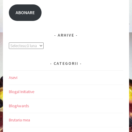
ABONARE
ARHIVE
Arhive
CATEGORII
Asevi
Blogal Initiative
BlogAwards
Brutaria mea