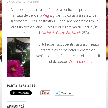
21 mai 2017
2 comentarii
Am acceptat cu mare plăcere să particip la provocarea
lansată de cei de la
Vegis
. Și pentru că astăzi este zi de
sărbătoare – Sf. Constantin și Elena, am pregătit cu mult
drag un tort delicios – Tort Ecler cu crema de vanilie, în
care am folosit
Uleiul de Cocos Bio Niavis
250g .
Tortul ecler făcut pentru astăzi urmează
rețeta clasică de ecler și cremă de
vanilie, doar că în locul vaniliei am folosit
uleiul de cocos.
Continuarea
→
PARTAJEAZĂ ASTA:
Mai mult
APRECIAZĂ: