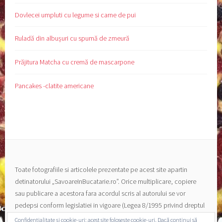
Dovlecei umpluti cu legume si carne de pui
Ruladă din albușuri cu spumă de zmeură
Prăjitura Matcha cu cremă de mascarpone
Pancakes -clatite americane
Toate fotografiile si articolele prezentate pe acest site apartin
detinatorului „SavoareInBucatarie.ro”. Orice multiplicare, copiere
sau publicare a acestora fara acordul scris al autorului se vor
pedepsi conform legislatiei in vigoare (Legea 8/1995 privind dreptul
de autor si a drepturilor conexe).
Confidențialitate și cookie-uri: acest site folosește cookie-uri. Dacă continui să