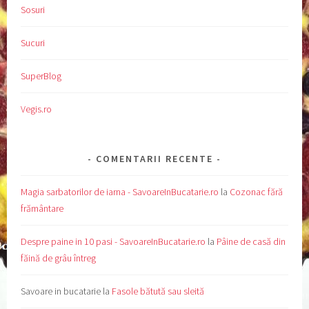
Sosuri
Sucuri
SuperBlog
Vegis.ro
COMENTARII RECENTE
Magia sarbatorilor de iarna - SavoareInBucatarie.ro
la
Cozonac fără
frământare
Despre paine in 10 pasi - SavoareInBucatarie.ro
la
Pâine de casă din
făină de grâu întreg
Savoare in bucatarie
la
Fasole bătută sau sleită