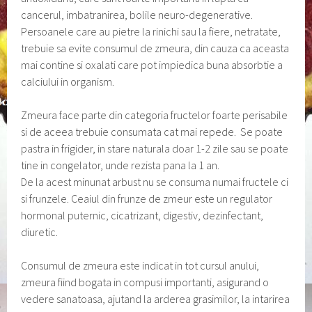
cancerul, imbatranirea, bolile neuro-degenerative.
Persoanele care au pietre la rinichi sau la fiere, netratate,
trebuie sa evite consumul de zmeura, din cauza ca aceasta
mai contine si oxalati care pot impiedica buna absorbtie a
calciului in organism.
Zmeura face parte din categoria fructelor foarte perisabile
si de aceea trebuie consumata cat mai repede. Se poate
pastra in frigider, in stare naturala doar 1-2 zile sau se poate
tine in congelator, unde rezista pana la 1 an.
De la acest minunat arbust nu se consuma numai fructele ci
si frunzele. Ceaiul din frunze de zmeur este un regulator
hormonal puternic, cicatrizant, digestiv, dezinfectant,
diuretic.
Consumul de zmeura este indicat in tot cursul anului,
zmeura fiind bogata in compusi importanti, asigurand o
vedere sanatoasa, ajutand la arderea grasimilor, la intarirea