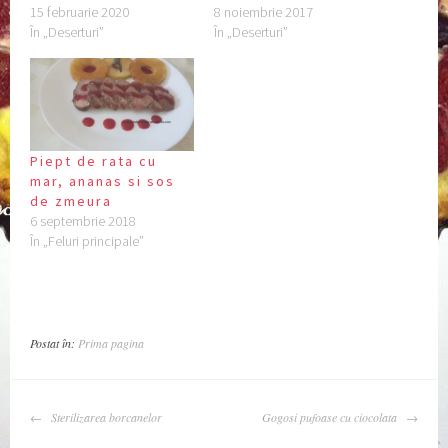
15 februarie 2020
8 noiembrie 2017
În „Deserturi”
În „Deserturi”
Piept de rata cu
mar, ananas si sos
de zmeura
6 septembrie 2018
În „Feluri principale”
Postat în:
Prima pagina
NAVIGARE
Sterilizarea borcanelor
Gogosi pufoase cu ciocolata
ARTICOLE