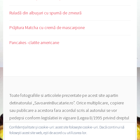
Ruladă din albușuri cu spumă de zmeură
Prăjitura Matcha cu cremă de mascarpone
Pancakes -clatite americane
Toate fotografiile si articolele prezentate pe acest site apartin
detinatorului „SavoareInBucatarie.ro”. Orice multiplicare, copiere
sau publicare a acestora fara acordul scris al autorului se vor
pedepsi conform legislatiei in vigoare (Legea 8/1995 privind dreptul
de autor si a drepturilor conexe).
Confidențialitate și cookie-uri: acest site folosește cookie-uri. Dacă continui să
folosești acest site web, ești de acord cu utilizarea lor.