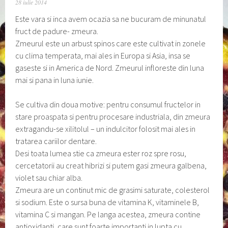
28 iulie 2014
Este vara si inca avem ocazia sa ne bucuram de minunatul
fruct de padure- zmeura.
Zmeurul este un arbust spinos care este cultivat in zonele
cu clima temperata, mai ales in Europa si Asia, insa se
gaseste si in America de Nord. Zmeurul infloreste din luna
mai si pana in luna iunie.
Se cultiva din doua motive: pentru consumul fructelor in
stare proaspata si pentru procesare industriala, din zmeura
extragandu-se xilitolul – un indulcitor folosit mai ales in
tratarea cariilor dentare.
Desi toata lumea stie ca zmeura ester roz spre rosu,
cercetatorii au creat hibrizi si putem gasi zmeura galbena,
violet sau chiar alba.
Zmeura are un continut mic de grasimi saturate, colesterol
si sodium. Este o sursa buna de vitamina K, vitaminele B,
vitamina C si mangan. Pe langa acestea, zmeura contine
antioxidanti, care sunt foarte importanti in lupta cu