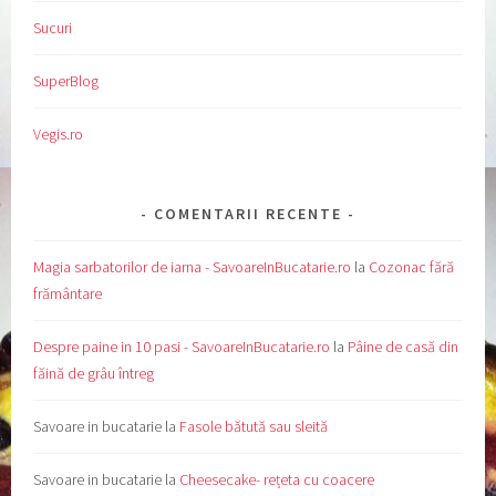
Sucuri
SuperBlog
Vegis.ro
COMENTARII RECENTE
Magia sarbatorilor de iarna - SavoareInBucatarie.ro
la
Cozonac fără
frământare
Despre paine in 10 pasi - SavoareInBucatarie.ro
la
Pâine de casă din
făină de grâu întreg
Savoare in bucatarie
la
Fasole bătută sau sleită
Savoare in bucatarie
la
Cheesecake- rețeta cu coacere