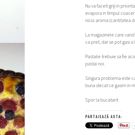
Nu va faceti griji in privin
evapora in timpul coaceri
nicio aroma (cantitatea de
La magazinele care vand c
ca pret, dar se pot gasi si
Pastaile trebuie sa fie a
pastai noi.
Singura problema este ca 
buna decat ce gasim in ma
Spor la bucatarit.
PARTAJEAZĂ ASTA: