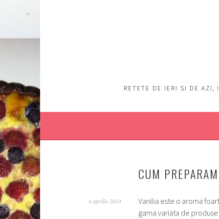
Sări
la
conţinut
RETETE DE IERI SI DE AZI
CUM PREPARAM 
Vanilia este o aroma foart
4 aprilie 2014
gama variata de produse c