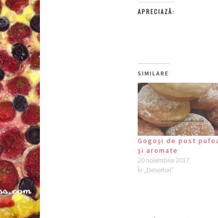
APRECIAZĂ:
SIMILARE
Gogoși de post pufo
și aromate
20 noiembrie 2017
În „Deserturi”