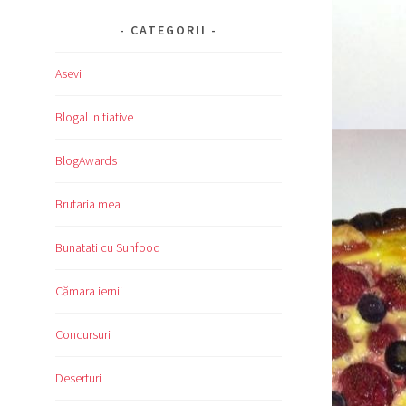
CATEGORII
Asevi
Blogal Initiative
BlogAwards
Brutaria mea
Bunatati cu Sunfood
Cămara iernii
Concursuri
Deserturi