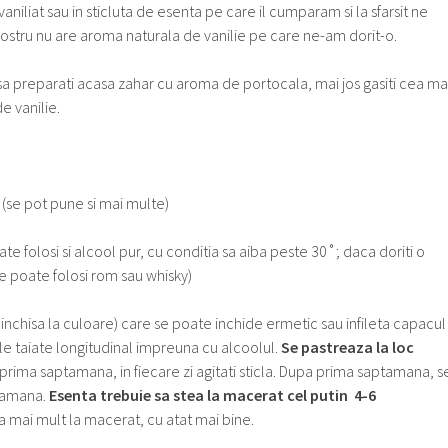
vaniliat sau in sticluta de esenta pe care il cumparam si la sfarsit ne
stru nu are aroma naturala de vanilie pe care ne-am dorit-o.
 preparati acasa zahar cu aroma de portocala, mai jos gasiti cea ma
e vanilie.
(se pot pune si mai multe)
folosi si alcool pur, cu conditia sa aiba peste 30˚; daca doriti o
e poate folosi rom sau whisky)
e, inchisa la culoare) care se poate inchide ermetic sau infileta capacul
ile taiate longitudinal impreuna cu alcoolul.
Se pastreaza la loc
n prima saptamana, in fiecare zi agitati sticla. Dupa prima saptamana, s
ptamana.
Esenta trebuie sa stea la macerat cel putin 4-6
ta mai mult la macerat, cu atat mai bine.