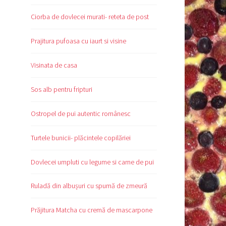
Ciorba de dovlecei murati- reteta de post
Prajitura pufoasa cu iaurt si visine
Visinata de casa
Sos alb pentru fripturi
Ostropel de pui autentic românesc
Turtele bunicii- plăcintele copilăriei
Dovlecei umpluti cu legume si carne de pui
Ruladă din albușuri cu spumă de zmeură
Prăjitura Matcha cu cremă de mascarpone