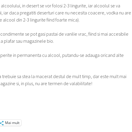
ta alcoolului, in desert se vor folosi 2-3 lingurite, iar alcoolul se va
i, iar daca pregatiti deserturi care nu necesita coacere, vodka nu are
 alcool din 2-3 lingurite fiind foarte mica).
ondimente se pot gasi pastai de vanilie vrac, fiind si mai accesibile
 la plafar sau magazinele bio.
coperite in permanenta cu alcool, putandu-se adauga oricand alte
trebuie sa stea la macerat destul de mult timp, dar este mult mai
gazine si, in plus, nu are termen de valabilitate!
Mai mult