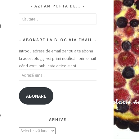
AZI AM POFTA DE…
Caută
după:
i
ABONARE LA BLOG VIA EMAIL
Introdu adresa de email pentru a te abona
la acest blog și vei primi notificări prin email
când vor fi publicate articole noi.
Adresă
email
ABONARE
e
ARHIVE
Arhive