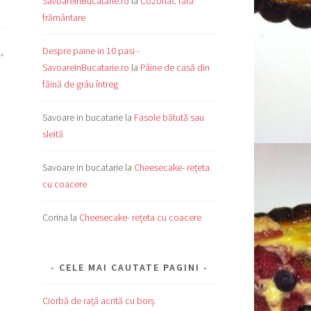
SavoareInBucatarie.ro
la
Cozonac fără
frământare
Despre paine in 10 pasi -
SavoareInBucatarie.ro
la
Pâine de casă din
făină de grâu întreg
Savoare in bucatarie
la
Fasole bătută sau
sleită
Savoare in bucatarie
la
Cheesecake- rețeta
cu coacere
Corina
la
Cheesecake- rețeta cu coacere
CELE MAI CAUTATE PAGINI
Ciorbă de rață acrită cu borș