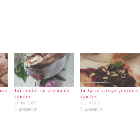
ase
Tort ecler cu crema de
Tartă cu cireșe și cremă
vanilie
vanilie
21 mai 2017
2 iulie 2019
În „Deserturi”
În „Deserturi”