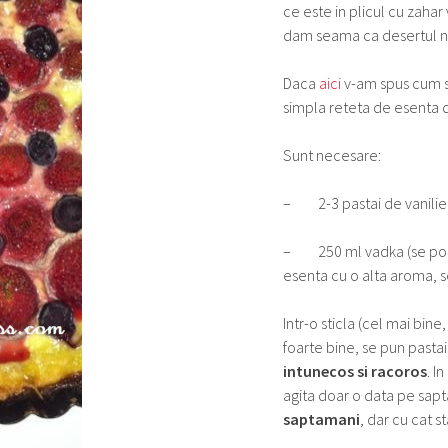
ce este in plicul cu zahar 
dam seama ca desertul no
Daca
aici
v-am spus cum sa
simpla reteta de esenta d
Sunt necesare:
– 2-3 pastai de vanilie 
– 250 ml vadka (se poate 
esenta cu o alta aroma, s
Intr-o sticla (cel mai bin
foarte bine, se pun pasta
intunecos si racoros
. I
agita doar o data pe sa
saptamani
, dar cu cat s