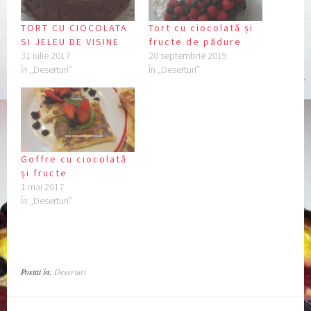
TORT CU CIOCOLATA
Tort cu ciocolată și
SI JELEU DE VISINE
fructe de pădure
31 iulie 2017
20 septembrie 2019
În „Deserturi”
În „Deserturi”
Goffre cu ciocolată
și fructe
1 mai 2017
În „Deserturi”
Postat în:
Deserturi