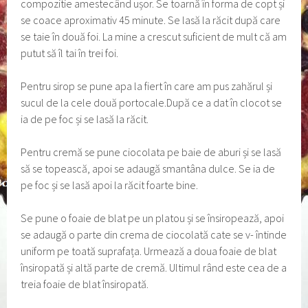
compozitie amestecând ușor. Se toarnă în forma de copt și
se coace aproximativ 45 minute. Se lasă la răcit după care
se taie în două foi. La mine a crescut suficient de mult că am
putut să îl tai în trei foi.
Pentru sirop se pune apa la fiert în care am pus zahărul și
sucul de la cele două portocale.După ce a dat în clocot se
ia de pe foc și se lasă la răcit.
Pentru cremă se pune ciocolata pe baie de aburi și se lasă
să se topească, apoi se adaugă smantâna dulce. Se ia de
pe foc și se lasă apoi la răcit foarte bine.
Se pune o foaie de blat pe un platou și se însiropează, apoi
se adaugă o parte din crema de ciocolată cate se v- întinde
uniform pe toată suprafața. Urmează a doua foaie de blat
însiropată și altă parte de cremă. Ultimul rând este cea de a
treia foaie de blat însiropată.