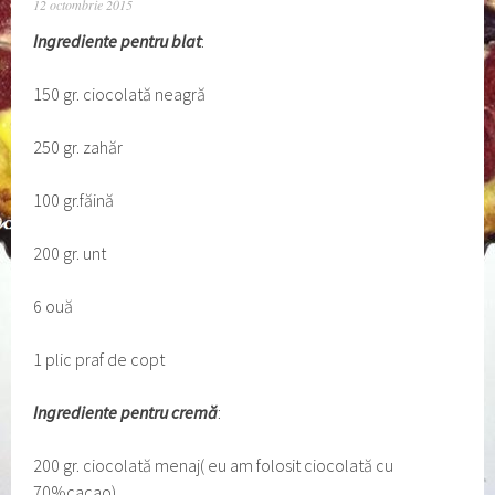
12 octombrie 2015
Ingrediente pentru blat
:
150 gr. ciocolată neagră
250 gr. zahăr
100 gr.făină
200 gr. unt
6 ouă
1 plic praf de copt
Ingrediente pentru cremă
:
200 gr. ciocolată menaj( eu am folosit ciocolată cu
70%cacao)