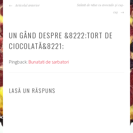
NAVIGARE
Salată de năut cu avocado și cuș-
Articolul anterior
ARTICOLE
cuș
UN GÂND DESPRE &8222;
TORT DE
CIOCOLATĂ
&8221;
Pingback:
Bunatati de sarbatori
LASĂ UN RĂSPUNS