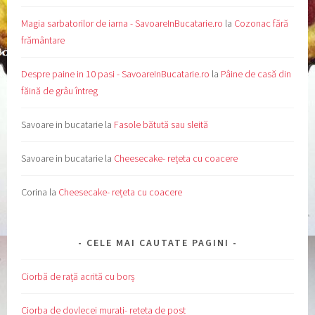
Magia sarbatorilor de iarna - SavoareInBucatarie.ro
la
Cozonac fără
frământare
Despre paine in 10 pasi - SavoareInBucatarie.ro
la
Pâine de casă din
făină de grâu întreg
Savoare in bucatarie
la
Fasole bătută sau sleită
Savoare in bucatarie
la
Cheesecake- rețeta cu coacere
Corina
la
Cheesecake- rețeta cu coacere
CELE MAI CAUTATE PAGINI
Ciorbă de rață acrită cu borș
Ciorba de dovlecei murati- reteta de post